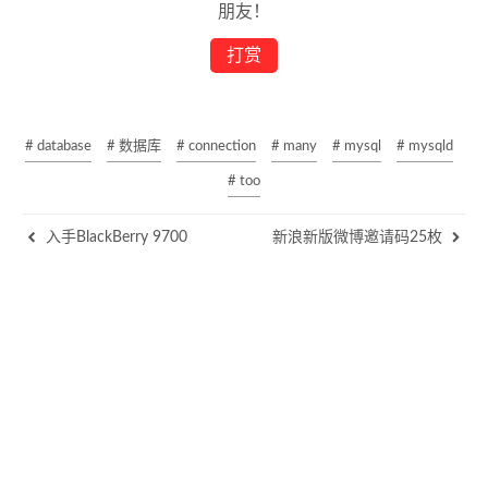
朋友！
打赏
# database
# 数据库
# connection
# many
# mysql
# mysqld
# too
入手BlackBerry 9700
新浪新版微博邀请码25枚