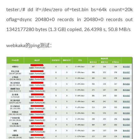
tester:/# dd if=/dev/zero of=test.bin bs=64k count=20k
oflag=dsync 20480+0 records in 20480+0 records out
1342177280 bytes (1.3 GB) copied, 26.4398 s, 50.8 MB/s
webkaka的ping测试：