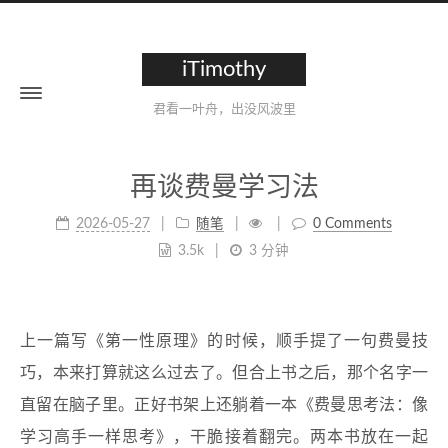
iTimothy
君看一叶舟，出没风波里
再谈费曼学习法
2026-05-27
随笔
0 Comments
3.5k
3 分钟
上一篇写《第一性原理》的时候，顺手提了一句费曼技
巧，本来打算就这么过去了。但合上书之后，那个名字一
直留在脑子里。正好书架上还躺着一本《费曼思考法：像
学习高手一样思考》，干脆接着翻完。两本书放在一起