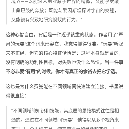
境界——既能深入到亚原子世界的精微，又能享受敲
击桑巴鼓的奔放；既能与爱因斯坦探讨宇宙的奥秘，
又能饶有兴致地研究蚂蚁的行为。”
这种心智自由，背后是一种近乎孩童的状态。作者用了”严
肃的玩耍”这个词来形容它，我觉得抓得很准。”玩耍”听起
来不正经，但它的核心特征恰恰是：过程本身就是目的，
没有明确的功利性目标，对失败也没什么恐惧。
当一件事
不必非要”有用”的时候，你才有真正的余裕去把它学透。
这也是为什么费曼能在不同领域间快速建立连接。书里说
得很直接：
“不同领域的知识和技能，其底层的思维模式往往是相
通的。通过在不同领域间’玩耍’，他得以从多个视角来