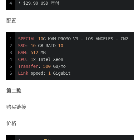
4
* 
$29.99 USD 年付
配置
1
SPECIAL
10
G KVM PROMO V3 - LOS ANGELES - CN2 
2
SSD
: 
10
 GB RAID-
10
3
RAM
: 
512
 MB
4
CPU
: 
1
x Intel Xeon
5
Transfer
: 
500
 GB/mo
6
Link
 speed: 
1
 Gigabit
第二款
购买链接
价格