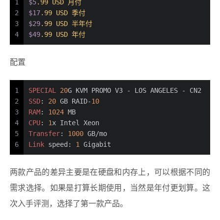
1
$5
.99 USD 月付
2
$17
.99 USD 季付
3
$29
.99 USD 半年付
4
$49
.99 USD 年付
配置
1
SPECIAL
20
G KVM PROMO V3 - LOS ANGELES - CN2 
2
SSD
: 
20
 GB RAID-
10
3
RAM
: 
1024
 MB
4
CPU
: 
1
x Intel Xeon
5
Transfer
: 
1000
 GB/mo
6
Link
 speed: 
1
 Gigabit
两款产品的差异主要是在硬盘和内存上，可以根据不同的
需求选择。如果是打算长期使用，当然是年付更划算。这
次入手评测，选择了第一款产品。