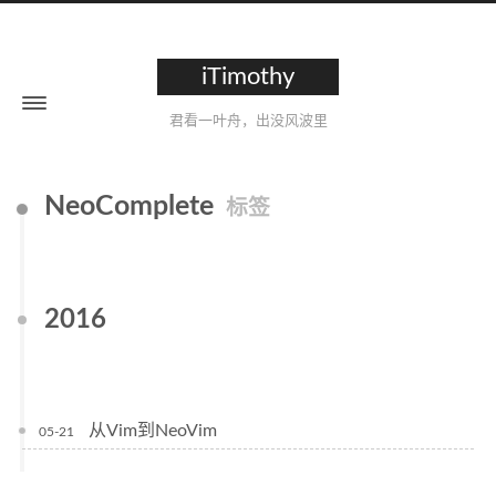
iTimothy
君看一叶舟，出没风波里
NeoComplete
标签
2016
从Vim到NeoVim
05-21