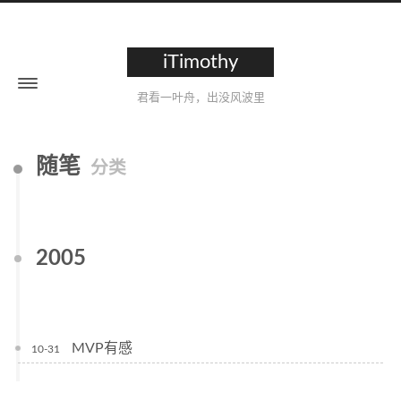
iTimothy
君看一叶舟，出没风波里
随笔
分类
2005
MVP有感
10-31